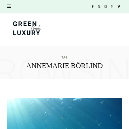
F
X
I
P
V
a
(
n
i
i
c
T
s
n
m
e
w
t
t
e
ROWSI
b
i
a
e
o
TAG
ANNEMARIE BÖRLIND
o
t
g
r
o
t
r
e
k
e
a
s
r
m
t
)