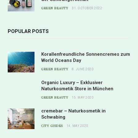
GREEN BEAUTY
31. OCTOBER 2022
POPULAR POSTS
Korallenfreundliche Sonnencremes zum
World Oceans Day
GREEN BEAUTY
8. JUNE 2020
Organic Luxury – Exklusiver
Naturkosmetik Store in München
GREEN BEAUTY
15. MAY 2020
cremebar – Naturkosmetik in
Schwabing
CITY GUIDES
14. MAY 2020