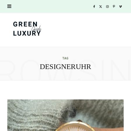
F
X
I
P
V
a
(
n
i
i
c
T
s
n
m
e
w
t
t
e
ROWSI
b
i
a
e
o
TAG
DESIGNERUHR
o
t
g
r
o
t
r
e
k
e
a
s
r
m
t
)