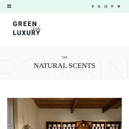
F
X
I
P
V
a
(
n
i
i
c
T
s
n
m
e
w
t
t
e
ROWSI
b
i
a
e
o
TAG
NATURAL SCENTS
o
t
g
r
o
t
r
e
k
e
a
s
r
m
t
)