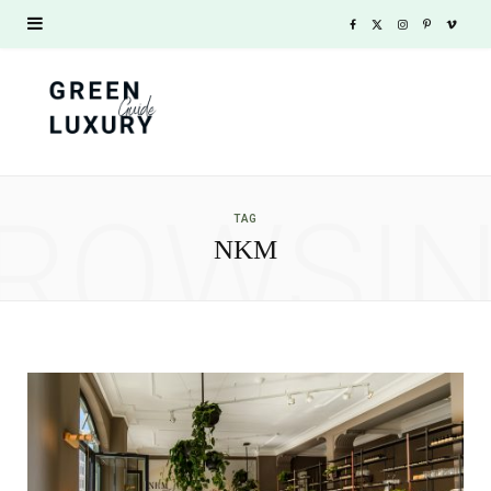
F
X
I
P
V
a
(
n
i
i
c
T
s
n
m
e
w
t
t
e
ROWSI
b
i
a
e
o
TAG
NKM
o
t
g
r
o
t
r
e
k
e
a
s
r
m
t
)