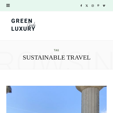
F
X
I
P
V
a
(
n
i
i
c
T
s
n
m
e
w
t
t
e
ROWSI
b
i
a
e
o
TAG
SUSTAINABLE TRAVEL
o
t
g
r
o
t
r
e
k
e
a
s
r
m
t
)